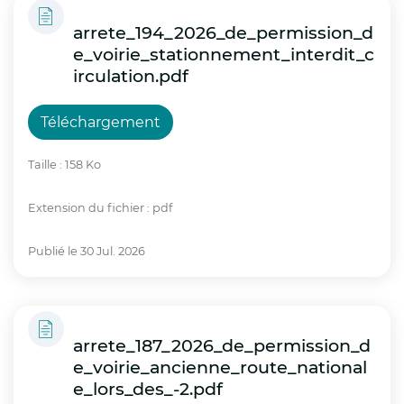
arrete_194_2026_de_permission_d
Sauf circonstances particulières liées aux
e_voirie_stationnement_interdit_c
conditions locales de sécurité ou d’accueil,
irculation.pdf
les établissements scolaires restent ouverts
et les enseignants assurent la continuité de
l’accueil des élèves. Des aménagements
Téléchargement
d’horaires, d’activités ou de locaux peuvent
être mis en œuvre par les établissements et
Taille : 158 Ko
les collectivités afin de limiter l’exposition
des enfants à la chaleur et de garantir leur
Extension du fichier : pdf
sécurité, après échanges avec l’inspecteur
académique de secteur.
Publié le 30 Jul. 2026
Arrêtés préfectoraux
arrete_187_2026_de_permission_d
Le préfet du Pas-de-Calais a également pris
e_voirie_ancienne_route_national
plusieurs arrêtés en vigueur jusqu’à la fin de
e_lors_des_-2.pdf
la vigilance rouge :