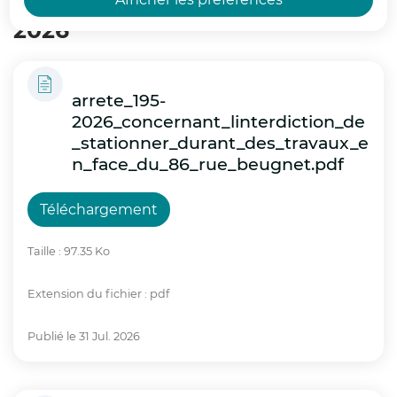
renforcées visant à protéger la population.
2026
Actions :
arrete_195-
Gestion de crise :
2026_concernant_linterdiction_de
_stationner_durant_des_travaux_e
Le centre opérationnel départemental
n_face_du_86_rue_beugnet.pdf
(COD) sera activé à compter de 12h00 afin
de suivre
Téléchargement
L’évolution de la situation et de prendre les
Taille : 97.35 Ko
mesures nécessaires. Des points de situation,
dont les comptes rendus seront envoyés à la
Extension du fichier : pdf
presse, seront assurés dès 12h00 puis à
18h00 demain, puis 09h00, 13h00 et 18h00
Publié le 31 Jul. 2026
jusqu’à la levée de la vigilance rouge.
Accueil scolaire :