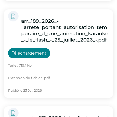
disponibles (espaces verts, fontaines, points
d’eau potable, locaux
arr_189_2026_-
climatisés) ;
_arrete_portant_autorisation_tem
poraire_d_une_animation_karaoke
Organiser, si nécessaire, le transport des
_-_le_flash_-_25_juillet_2026_-.pdf
personnes vulnérables vivant dans des
logements
Téléchargement
inadaptés vers des espaces rafraîchis ;
Taille : 719.1 Ko
Réexaminer l’organisation des évènements,
Extension du fichier : pdf
notamment lorsque les conditions de
sécurité ne peuvent être garanties ;
Publié le 23 Jul. 2026
Renforcer la sécurité des lieux de baignade
et sensibiliser la population au risque accru
de noyade ;