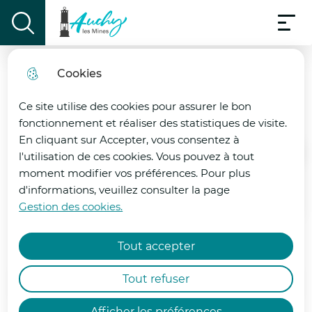
Menu pri
Aller
Aller au
Consulter
Aller à la
Menu
au
Ville d'Auchy-les-mines
contenu
le plan
display the search field
recherche
menu
principal
du site
Cookies
Vigilance Canicule Rouge
Affichage légal
fermer
Ce site utilise des cookies pour assurer le bon
|VIGILANCE ROUGE CANICULE |
fonctionnement et réaliser des statistiques de visite.
En cliquant sur Accepter, vous consentez à
Le département du Pas-de-Calais est placé
l'utilisation de ces cookies. Vous pouvez à tout
Accueil
en vigilance ROUGE canicule par Météo-
moment modifier vos préférences. Pour plus
France à compter de ce mercredi 24 juin à
d'informations, veuillez consulter la page
12h00.
Consultez ici les arrêtés.
Gestion des cookies.
Face à cette situation, François-Xavier
Tout accepter
LAUCH, préfet du Pas-de-Calais, a de
nouveau réuni les services de l’État
Tout refuser
Sommaire
concernés ainsi que les collectivités et a
décidé la mise en œuvre de mesures
Afficher les préférences