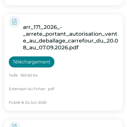
également rappelé les principaux conseils et
gestes simples à adopter pour se protéger
des fortes chaleurs :
arr_171_2026_-
_arrete_portant_autorisation_vent
Boire régulièrement de l’eau, sans attendre
e_au_deballage_carrefour_du_20.0
d’avoir soif ;
8_au_07.09.2026.pdf
Se rafraîchir et se mouiller le corps plusieurs
Téléchargement
fois par jour ;
Taille : 560.82 Ko
Éviter de sortir aux heures les plus chaudes ;
Extension du fichier : pdf
Ne pas pratiquer d’activités physiques,
notamment en extérieur ;
Publié le 24 Jun 2026
Maintenir son logement au frais.