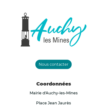
Interdiction des manifestations et
compétitions sportives organisées en
extérieur ou dans des salles non climatisées ;
Interdiction d’accès au massif forestier
dunaire des communes de Condette,
Dannes,
Neufchâtel Hardelot et Saint-Etienne-au-
Mont en raison du risque accru d’incendie ;
Nous contacter
Autorisation de début de chantiers à 05h00
au lieu de 07h00 pour les professionnels du
Coordonnées
secteur BTP.
Mairie d'Auchy-les-Mines
Mesures demandées aux maires :
Place Jean Jaurès