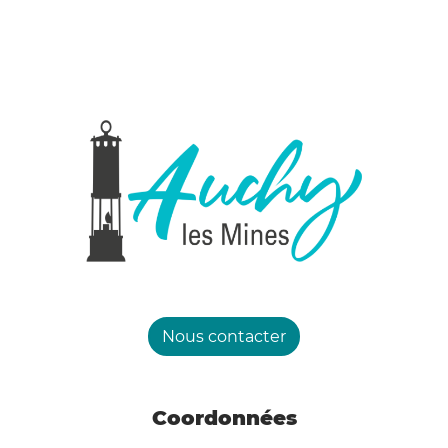
Sauf circonstances particulières liées aux
conditions locales de sécurité ou d’accueil,
les établissements scolaires restent ouverts
et les enseignants assurent la continuité de
l’accueil des élèves. Des aménagements
d’horaires, d’activités ou de locaux peuvent
être mis en œuvre par les établissements et
les collectivités afin de limiter l’exposition
des enfants à la chaleur et de garantir leur
sécurité, après échanges avec l’inspecteur
académique de secteur.
Arrêtés préfectoraux
Nous contacter
Le préfet du Pas-de-Calais a également pris
plusieurs arrêtés en vigueur jusqu’à la fin de
Coordonnées
la vigilance rouge :