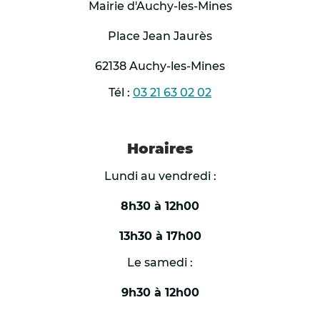
Mairie d'Auchy-les-Mines
Interdiction des manifestations et
Place Jean Jaurès
compétitions sportives organisées en
extérieur ou dans des salles non climatisées ;
62138 Auchy-les-Mines
Tél :
03 21 63 02 02
Interdiction d’accès au massif forestier
dunaire des communes de Condette,
Dannes,
Horaires
Neufchâtel Hardelot et Saint-Etienne-au-
Lundi au vendredi :
Mont en raison du risque accru d’incendie ;
8h30 à 12h00
Autorisation de début de chantiers à 05h00
13h30 à 17h00
au lieu de 07h00 pour les professionnels du
secteur BTP.
Le samedi :
9h30 à 12h00
Mesures demandées aux maires :