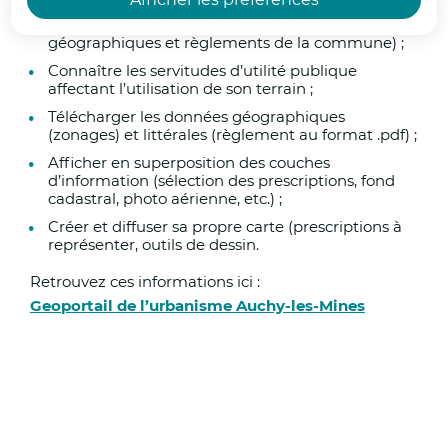
Consulter directement en ligne tout ou partie des
renforcées visant à protéger la population.
documents d’urbanisme (données
géographiques et règlements de la commune) ;
Actions :
Connaître les servitudes d’utilité publique
affectant l’utilisation de son terrain ;
Gestion de crise :
Télécharger les données géographiques
(zonages) et littérales (règlement au format .pdf) ;
Afficher en superposition des couches
Le centre opérationnel départemental
d’information (sélection des prescriptions, fond
(COD) sera activé à compter de 12h00 afin
cadastral, photo aérienne, etc.) ;
de suivre
Créer et diffuser sa propre carte (prescriptions à
représenter, outils de dessin.
L’évolution de la situation et de prendre les
Retrouvez ces informations ici :
mesures nécessaires. Des points de situation,
Geoportail de l’urbanisme Auchy-les-Mines
dont les comptes rendus seront envoyés à la
presse, seront assurés dès 12h00 puis à
18h00 demain, puis 09h00, 13h00 et 18h00
jusqu’à la levée de la vigilance rouge.
Accueil scolaire :