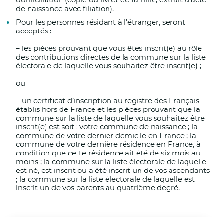
Renforcer la sécurité des lieux de baignade et 
de naissance avec
filiation).
Pour les personnes résidant à l’étranger, seront
Ajuster les horaires de travail des agents muni
acceptés :
– les pièces prouvant que vous êtes inscrit(e) au rôle
Veiller au respect des arrêtés préfectoraux pris
des contributions directes de la commune sur la liste
électorale de laquelle
vous souhaitez être inscrit(e) ;
Publics vulnérables – établissements médiaux-
ou
– un certificat d’inscription au registre des Français
L’agence régionale de santé (ARS) maintient, 
établis hors de France et les pièces prouvant que la
structures médico-sociales accueillants nota
commune sur la liste de
laquelle vous souhaitez être
ainsi qu’un suivi au cas par cas de la mise en 
inscrit(e) est soit : votre commune de naissance ; la
commune de votre dernier domicile en France ; la
d’anticiper la mise en œuvre de leur plan de ge
commune de votre dernière résidence en France, à
condition que cette résidence ait été de six mois au
moins
; la commune sur la
liste électorale de laquelle
Par ailleurs, il a été demandé aux associations
est né, est inscrit ou a été inscrit un de vos ascendants
; la commune sur la liste électorale de laquelle est
inscrit un de vos parents au quatrième degré.
vigilance habituellement déployée auprès des
renforcement des maraudes et l’ouverture de c