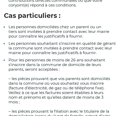
contributions directes communales ou que votre
conjoint(e) répond à ces conditions.
Prévoir l’ouverture de salles communales climat
Cas particuliers :
Étendre les horaires d’ouverture des parcs mun
Les personnes domiciliées chez un parent ou un
tiers
sont invitées à prendre contact avec leur mairie
pour connaître les
justificatifs à fournir.
Communiquer auprès de la population sur les 
Les
personnes
souhaitant
s’inscrire
en
qualité
de
gérant
les lieux de fraîcheur disponibles (espaces vert
la commune
sont invitées à prendre contact avec leur
mairie pour connaître les justificatifs à fournir.
climatisés) ;
Pour les personnes de moins de 26 ans souhaitant
s’inscrire dans la commune de domicile de leurs
parents, seront acceptées :
Organiser, si nécessaire, le transport des per
–
les pièces prouvant que vos parents sont domiciliés
dans la commune où vous souhaitez vous inscrire
inadaptés vers des espaces rafraîchis ;
(facture d’électricité, de
gaz ou de téléphone fixe).
Veillez à ce que les factures soient établies à leurs
nom et prénoms et qu’elles datent de moins de 3
Réexaminer l’organisation des évènements, no
mois ;
être garanties ;
–
les pièces prouvant la filiation avec le titulaire de la
domiciliation (copie du livret de famille, extrait d’acte