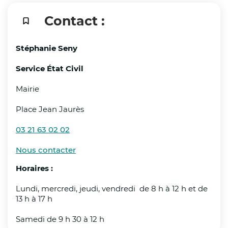
Travailleurs du secteur agricole et BTP :
Contact :
Les employeurs demeurent tenus de mettre en 
de la santé et de la sécurité de leurs salariés
Stéphanie Seny
Service État Civil
Afin de prévenir tout départ de feu et de perme
Mairie
exploitants agricoles sont invités à prévoir un
Place Jean Jaurès
proximité des zones de travaux ou de récolte.
03 21 63 02 02
Consignes de sécurité à la population :
Nous contacter
L’ensemble des acteurs du territoire ainsi que 
Horaires :
grande vigilance. Il est également rappelé les 
Lundi, mercredi, jeudi, vendredi de 8 h à 12 h et de
protéger des fortes chaleurs :
13 h à 17 h
Boire régulièrement de l’eau, sans attendre d’avo
Samedi de 9 h 30 à 12 h