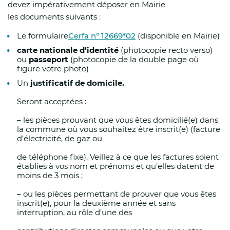
devez impérativement déposer en Mairie
rouge :
les
documents suivants :
Le formulaire
Cerfa n° 12669*02
(disponible en Mairie)
Interdiction des manifestations et compétitions
carte nationale d’identité
(photocopie recto verso)
non climatisées ;
ou
passeport
(photocopie de la double page où
figure votre photo)
Interdiction d’accès au massif forestier duna
Un
justificatif de domicile.
Seront acceptées :
Neufchâtel Hardelot et Saint-Etienne-au-Mont e
–
les pièces prouvant que vous êtes domicilié(e) dans
la commune où vous souhaitez être inscrit(e) (facture
Autorisation de début de chantiers à 05h00 au
d’électricité, de gaz ou
de téléphone fixe).
Veillez à ce que les factures soient
Mesures demandées aux maires :
établies à vos nom et prénoms et qu’elles datent de
moins de 3 mois ;
Le préfet du Pas-de-Calais a demandé aux mai
–
ou les pièces permettant de prouver que vous êtes
inscrit(e), pour la deuxième année et sans
Activer leur Plan Communal de Sauvegarde (PCS
interruption, au rôle d’une des
les registres communaux des personnes vulnér