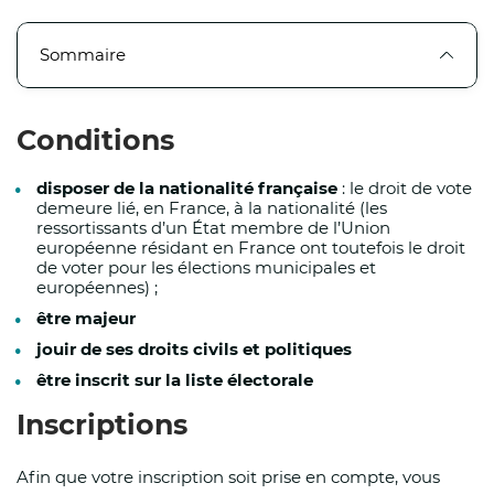
Le centre opérationnel départemental (COD) se
Sommaire
L’évolution de la situation et de prendre les me
comptes rendus seront envoyés à la presse, se
Conditions
09h00, 13h00 et 18h00 jusqu’à la levée de la vi
disposer de la nationalité française
: le droit de vote
demeure lié, en France, à la nationalité (les
Accueil scolaire :
ressortissants d’un État membre de l’Union
européenne résidant en France ont toutefois le droit
de voter pour les élections municipales et
Sauf circonstances particulières liées aux condi
européennes) ;
scolaires restent ouverts et les enseignants ass
être majeur
aménagements d’horaires, d’activités ou de lo
jouir de ses droits civils et politiques
et les collectivités afin de limiter l’exposition 
échanges avec l’inspecteur académique de sec
être inscrit sur la liste électorale
Inscriptions
Arrêtés préfectoraux
Afin que votre inscription soit prise en compte, vous
Le préfet du Pas-de-Calais a également pris plu