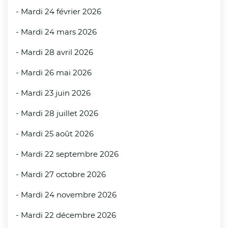
- Mardi 24 février 2026
Interdiction des manifestations et
compétitions sportives organisées en
- Mardi 24 mars 2026
extérieur ou dans des salles non climatisées ;
- Mardi 28 avril 2026
Interdiction d’accès au massif forestier
- Mardi 26 mai 2026
dunaire des communes de Condette,
- Mardi 23 juin 2026
Dannes,
- Mardi 28 juillet 2026
Neufchâtel Hardelot et Saint-Etienne-au-
Mont en raison du risque accru d’incendie ;
- Mardi 25 août 2026
- Mardi 22 septembre 2026
Autorisation de début de chantiers à 05h00
au lieu de 07h00 pour les professionnels du
- Mardi 27 octobre 2026
secteur BTP.
- Mardi 24 novembre 2026
Mesures demandées aux maires :
- Mardi 22 décembre 2026