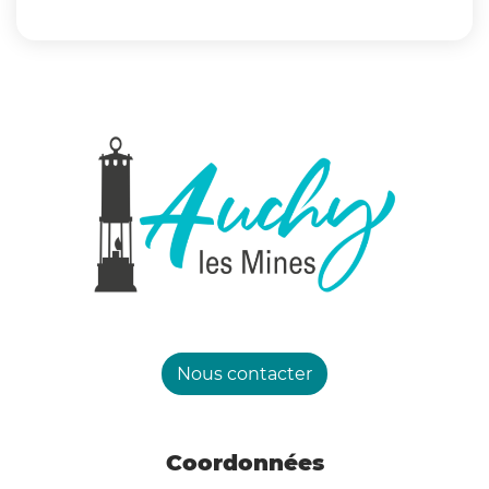
Le préfet du Pas-de-Calais a demandé aux
maires de mettre en œuvre les mesures
suivantes :
Activer leur Plan Communal de Sauvegarde
(PCS) et contacter l’ensemble des personnes
inscrites sur les registres communaux des
personnes vulnérables ;
Prévoir l’ouverture de salles communales
climatisées ou rafraîchies ;
Étendre les horaires d’ouverture des parcs
municipaux et des piscines municipales ;
Nous contacter
Communiquer auprès de la population sur
les comportements à adopter (bons réflexes)
Coordonnées
ainsi que sur les lieux de fraîcheur