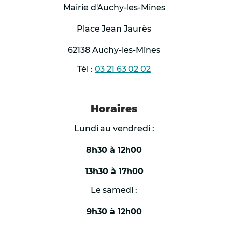
Mairie d'Auchy-les-Mines
disponibles (espaces verts, fontaines, points
d’eau potable, locaux
Place Jean Jaurès
climatisés) ;
62138 Auchy-les-Mines
Tél :
03 21 63 02 02
Organiser, si nécessaire, le transport des
personnes vulnérables vivant dans des
logements
Horaires
inadaptés vers des espaces rafraîchis ;
Lundi au vendredi :
8h30 à 12h00
Réexaminer l’organisation des évènements,
notamment lorsque les conditions de
13h30 à 17h00
sécurité ne peuvent être garanties ;
Le samedi :
Renforcer la sécurité des lieux de baignade
9h30 à 12h00
et sensibiliser la population au risque accru
de noyade ;