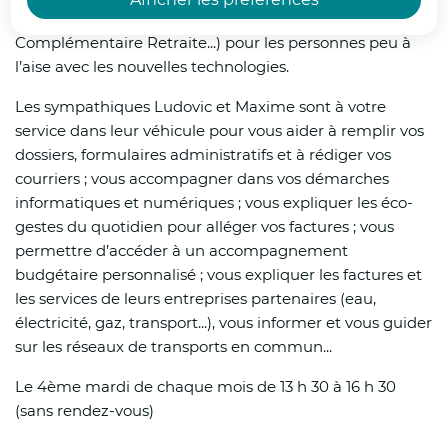
renforcées visant à protéger la population.
services publics (Carsat, MSA, CAF, CPAM,
Complémentaire Retraite...) pour les personnes peu à
Actions :
l’aise avec les nouvelles technologies.
Les sympathiques Ludovic et Maxime sont à votre
Gestion de crise :
service dans leur véhicule pour vous aider à remplir vos
dossiers, formulaires administratifs et à rédiger vos
Le centre opérationnel départemental
courriers ; vous accompagner dans vos démarches
(COD) sera activé à compter de 12h00 afin
informatiques et numériques ; vous expliquer les éco-
de suivre
gestes du quotidien pour alléger vos factures ; vous
permettre d’accéder à un accompagnement
L’évolution de la situation et de prendre les
budgétaire personnalisé ; vous expliquer les factures et
mesures nécessaires. Des points de situation,
les services de leurs entreprises partenaires (eau,
dont les comptes rendus seront envoyés à la
électricité, gaz, transport...), vous informer et vous guider
presse, seront assurés dès 12h00 puis à
sur les réseaux de transports en commun...
18h00 demain, puis 09h00, 13h00 et 18h00
jusqu’à la levée de la vigilance rouge.
Le 4ème mardi de chaque mois de 13 h 30 à 16 h 30
(sans rendez-vous)
Accueil scolaire :