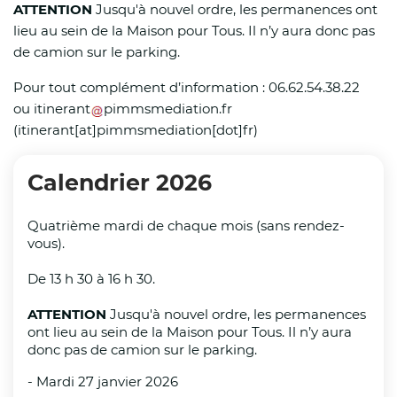
ATTENTION
Jusqu'à nouvel ordre, les permanences ont
lieu au sein de la Maison pour Tous. Il n’y aura donc pas
Sauf circonstances particulières liées aux
de camion sur le parking.
conditions locales de sécurité ou d’accueil,
les établissements scolaires restent ouverts
Pour tout complément d’information : 06.62.54.38.22
et les enseignants assurent la continuité de
ou
itinerant
pimmsmediation
.
fr
l’accueil des élèves. Des aménagements
(itinerant[at]pimmsmediation[dot]fr)
d’horaires, d’activités ou de locaux peuvent
être mis en œuvre par les établissements et
Calendrier 2026
les collectivités afin de limiter l’exposition
des enfants à la chaleur et de garantir leur
Quatrième mardi de chaque mois (sans rendez-
sécurité, après échanges avec l’inspecteur
vous).
académique de secteur.
De 13 h 30 à 16 h 30.
Arrêtés préfectoraux
ATTENTION
Jusqu'à nouvel ordre, les permanences
ont lieu au sein de la Maison pour Tous. Il n’y aura
Le préfet du Pas-de-Calais a également pris
donc pas de camion sur le parking.
plusieurs arrêtés en vigueur jusqu’à la fin de
- Mardi 27 janvier 2026
la vigilance rouge :