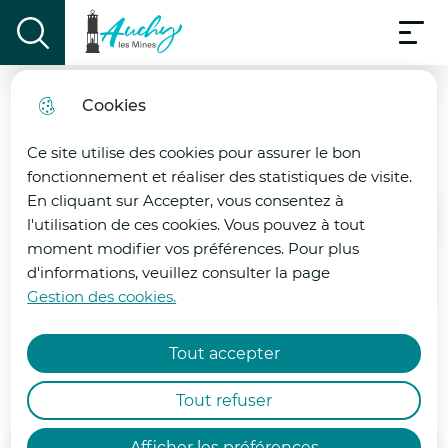
Menu pri
Aller
Aller au
Consulter
Aller à la
Menu
au
Ville d'Auchy-les-mines
contenu
le plan
display the search field
recherche
menu
principal
du site
Cookies
Vigilance Canicule Rouge
ÉQUIPEMENT MUNICIPAUX
fermer
Ce site utilise des cookies pour assurer le bon
|VIGILANCE ROUGE CANICULE |
fonctionnement et réaliser des statistiques de visite.
En cliquant sur Accepter, vous consentez à
Le département du Pas-de-Calais est placé
l'utilisation de ces cookies. Vous pouvez à tout
Accueil
en vigilance ROUGE canicule par Météo-
moment modifier vos préférences. Pour plus
France à compter de ce mercredi 24 juin à
d'informations, veuillez consulter la page
12h00.
La ville d'Auchy-les-Mines possède
Gestion des cookies.
de nombreux équipements
Face à cette situation, François-Xavier
municipaux indispensables aux
Tout accepter
LAUCH, préfet du Pas-de-Calais, a de
Alciaquois.
nouveau réuni les services de l’État
Tout refuser
concernés ainsi que les collectivités et a
décidé la mise en œuvre de mesures
Afficher les préférences