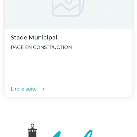
disponibles (espaces verts, fontaines, points
d’eau potable, locaux
climatisés) ;
Stade Municipal
Organiser, si nécessaire, le transport des
PAGE EN CONSTRUCTION
personnes vulnérables vivant dans des
logements
inadaptés vers des espaces rafraîchis ;
Lire la suite
Réexaminer l’organisation des évènements,
notamment lorsque les conditions de
sécurité ne peuvent être garanties ;
Renforcer la sécurité des lieux de baignade
et sensibiliser la population au risque accru
de noyade ;