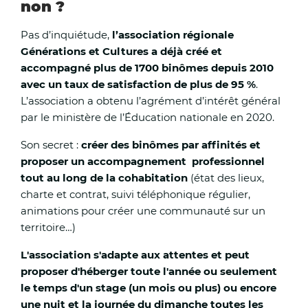
non ?
Pas d’inquiétude,
l’association régionale
Ne pas pratiquer d’activités physiques, notamment
Générations et Cultures a déjà créé et
extérieur ;
accompagné plus de 1700 binômes depuis 2010
avec un taux de satisfaction de plus de 95 %
.
Maintenir son logement au frais.
L’association a obtenu l’agrément d’intérêt général
par le ministère de l’Éducation nationale en 2020.
Son secret :
créer des binômes par affinités et
proposer un accompagnement professionnel
tout au long de la cohabitation
(état des lieux,
charte et contrat, suivi téléphonique régulier,
animations pour créer une communauté sur un
territoire…)
L'association s'adapte aux attentes et peut
proposer d'héberger toute l'année ou seulement
le temps d'un stage (un mois ou plus) ou encore
une nuit et la journée du dimanche toutes les