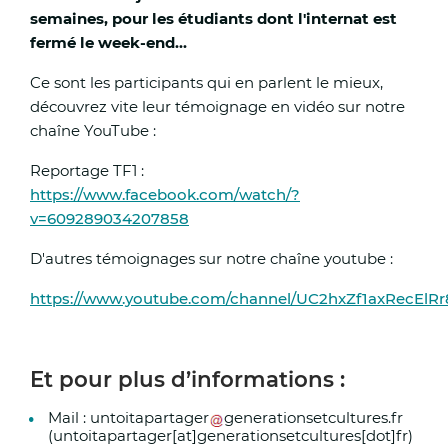
semaines, pour les étudiants dont l'internat est
fermé le week-end...
Ce sont les participants qui en parlent le mieux,
découvrez vite leur témoignage en vidéo sur notre
chaîne YouTube :
Reportage TF1 :
https://www.facebook.com/watch/?
v=609289034207858
D'autres témoignages sur notre chaîne youtube :
https://www.youtube.com/channel/UC2hxZf1axRecElR
Et pour plus d’informations :
Mail :
untoitapartager
generationsetcultures
.
fr
(untoitapartager[at]generationsetcultures[dot]fr)