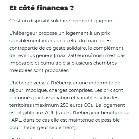
Et côté finances ?
Renforcer la sécurité des lieux de baignade et sensib
population au risque accru de noyade ;
C’est un dispositif solidaire gagnant-gagnant :
L’hébergeur propose un logement à un prix
Ajuster les horaires de travail des agents municipau
sensiblement inférieur à celui du marché. En
notamment ceux travaillant à l’extérieur ;
contrepartie de ce geste solidaire, le complément
de revenus généré (max. 250 euros/mois) n’est pas
Veiller au respect des arrêtés préfectoraux pris dans
imposable et cumulable si plusieurs chambres
de la vigilance rouge.
meublées sont proposées.
Publics vulnérables – établissements médiaux-socia
L’hébergé verse à l'hébergeur une indemnité de
séjour modique, charges comprises. Les prix sont
plafonnés par l'association et variables selon les
L’agence régionale de santé (ARS) maintient, à la
territoires (maximum 250 euros CC). Le logement
du préfet, un dialogue continu avec les structures 
est éligible aux APL (sauf si l’hébergeur bénéficie de
sociales accueillants notamment des personnes âg
l’APL, dans ce cas elle est maintenue et possible
en situation de handicap, ainsi qu’un suivi au cas p
pour l'hébergeur seulement).
la mise en œuvre des « plans bleus ». Il a été dema
hôpitaux d’anticiper la mise en œuvre de leur plan