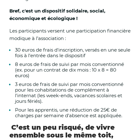
intervention rapide en cas d’incendie, les
Bref, c'est un dispositif solidaire, social,
économique et écologique !
exploitants agricoles sont invités à prévoir un point
une réserve d’eau facilement accessible à proximit
Les participants versent une participation financière
zones de travaux ou de récolte.
modique à l’association :
30 euros de frais d'inscription, versés en une seule
Consignes de sécurité à la population :
fois à l'entrée dans le dispositif
8 euros de frais de suivi par mois conventionné
L’ensemble des acteurs du territoire ainsi que la po
(ex. pour un contrat de dix mois : 10 x 8 = 80
euros)
sont appelés à faire preuve de la plus grande vigilanc
également rappelé les principaux conseils et geste
3 euros de frais de suivi par mois conventionné
pour les cohabitations de complément à
à adopter pour se protéger des fortes chaleurs :
l'internat (les week-ends, vacances scolaires et
jours fériés).
Boire régulièrement de l’eau, sans attendre d’avoir s
Pour les apprentis, une réduction de 25€ de
charges par semaine d'absence est appliquée.
Se rafraîchir et se mouiller le corps plusieurs fois par
C’est un peu risqué, de vivre
ensemble sous le même toit,
Éviter de sortir aux heures les plus chaudes ;