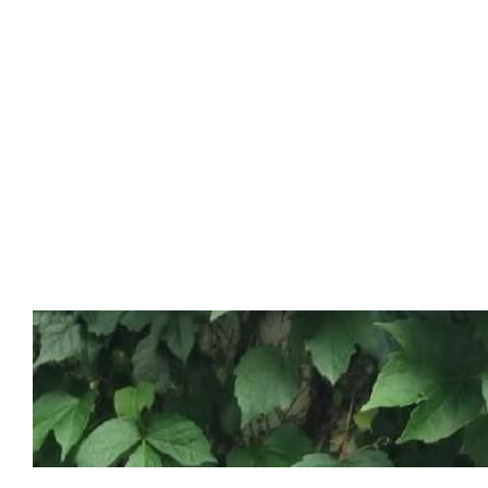
Étendre les horaires d’ouverture des parcs municip
des piscines municipales ;
Communiquer auprès de la population sur les
comportements à adopter (bons réflexes) ainsi que 
lieux de fraîcheur disponibles (espaces verts, fontai
points d’eau potable, locaux
climatisés) ;
Organiser, si nécessaire, le transport des personnes
vulnérables vivant dans des logements
inadaptés vers des espaces rafraîchis ;
Réexaminer l’organisation des évènements, nota
lorsque les conditions de sécurité ne peuvent être 
;