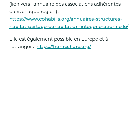
(lien vers l'annuaire des associations adhérentes
risque accru d’incendie ;
dans chaque région) :
https://www.cohabilis.org/annuaires-structures-
Autorisation de début de chantiers à 05h00 au lieu
habitat-partage-cohabitation-integenerationnelle/
07h00 pour les professionnels du secteur BTP.
Elle est également possible en Europe et à
Mesures demandées aux maires :
l'étranger :
https://homeshare.org/
Le préfet du Pas-de-Calais a demandé aux maires 
mettre en œuvre les mesures suivantes :
Activer leur Plan Communal de Sauvegarde (PCS) 
contacter l’ensemble des personnes inscrites sur le
registres communaux des personnes vulnérables ;
Prévoir l’ouverture de salles communales climatisé
rafraîchies ;