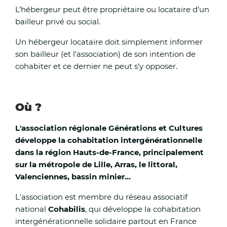
des élèves. Des aménagements d’horaires, d’activit
L’hébergeur peut être propriétaire ou locataire d’un
locaux peuvent être mis en œuvre par les établiss
bailleur privé ou social.
les collectivités afin de limiter l’exposition des enfan
Un hébergeur locataire doit simplement informer
chaleur et de garantir leur sécurité, après échange
son bailleur (et l'association) de son intention de
l’inspecteur académique de secteur.
cohabiter et ce dernier ne peut s'y opposer.
Arrêtés préfectoraux
Où ?
Le préfet du Pas-de-Calais a également pris plusie
arrêtés en vigueur jusqu’à la fin de la vigilance roug
L'association régionale Générations et Cultures
développe la cohabitation intergénérationnelle
Interdiction des manifestations et compétitions spo
dans la région Hauts-de-France, principalement
organisées en extérieur ou dans des salles non clima
sur la métropole de Lille, Arras, le littoral,
Valenciennes, bassin minier...
Interdiction d’accès au massif forestier dunaire des
L'association est membre du réseau associatif
communes de Condette, Dannes,
national
Cohabilis
, qui développe la cohabitation
intergénérationnelle solidaire partout en France
Neufchâtel Hardelot et Saint-Etienne-au-Mont en r