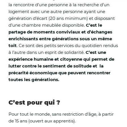
Actions :
la rencontre d’une personne à la recherche d’un
logement avec une autre personne ayant une
Gestion de crise :
génération d’écart (20 ans minimum) et disposant
d’une chambre meublée disponible.
C’est le
partage de moments conviviaux et d’échanges
Le centre opérationnel départemental (COD) sera a
enrichissants entre générations sous un même
compter de 12h00 afin de suivre
toit
. Ce sont des petits services du quotidien rendus
à l’autre dans un esprit de solidarité.
C’est une
L’évolution de la situation et de prendre les mesure
expérience humaine et citoyenne qui permet de
nécessaires. Des points de situation, dont les comp
lutter contre le sentiment de solitude et la
rendus seront envoyés à la presse, seront assurés d
précarité économique que peuvent rencontrer
puis à 18h00 demain, puis 09h00, 13h00 et 18h00 ju
toutes les générations.
levée de la vigilance rouge.
Accueil scolaire :
C’est pour qui ?
Sauf circonstances particulières liées aux conditions
Pour tout le monde, sans restriction d’âge, à partir
de sécurité ou d’accueil, les établissements scolaire
de 15 ans (ouvert aux apprentis).
ouverts et les enseignants assurent la continuité de 