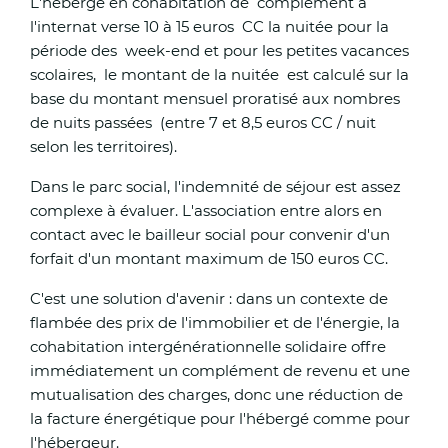
L'hébergé en cohabitation de complément à
gestion en cas d’augmentation des sollicitations.
l'internat verse 10 à 15 euros CC la nuitée pour la
période des week-end et pour les petites vacances
Par ailleurs, il a été demandé aux associations de ve
scolaires, le montant de la nuitée est calculé sur la
sociale de mettre en œuvre les mesures de
base du montant mensuel proratisé aux nombres
de nuits passées (entre 7 et 8,5 euros CC / nuit
vigilance habituellement déployée auprès des per
selon les territoires).
sans domicile, avec notamment le renforcement d
Dans le parc social, l'indemnité de séjour est assez
maraudes et l’ouverture de capacités d’accueil
complexe à évaluer. L'association entre alors en
supplémentaires.
contact avec le bailleur social pour convenir d'un
forfait d'un montant maximum de 150 euros CC.
Travailleurs du secteur agricole et BTP :
C'est une solution d'avenir : dans un contexte de
Les employeurs demeurent tenus de mettre en œu
flambée des prix de l'immobilier et de l'énergie, la
toutes les mesures nécessaires à la protection de la
cohabitation intergénérationnelle solidaire offre
de la sécurité de leurs salariés, conformément à la
immédiatement un complément de revenu et une
réglementation en vigueur.
mutualisation des charges, donc une réduction de
la facture énergétique pour l'hébergé comme pour
Afin de prévenir tout départ de feu et de permettr
l'hébergeur.