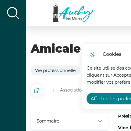
Aller au menu
Aller à la recherche
Aller au c
Ville d'Auchy-les-mines
display the search field
Amicale du Perso
Cookies
Ce site utilise des c
Vie professionnelle
Associations
cliquant sur Accepte
modifier vos préfére
Associations
Amicale du Per
F
Accueil
Afficher les préf
i
l
Prési
Sommaire
d
Vice-