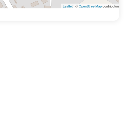
oraires, d’activités ou de locaux peuvent
Leaflet
| ©
OpenStreetMap
contributors
les établissements et les collectivités afin
n des enfants à la chaleur et de garantir leur
nges avec l’inspecteur académique de
alais a également pris plusieurs arrêtés en
de la vigilance rouge :
festations et compétitions sportives
ur ou dans des salles non climatisées ;
 au massif forestier dunaire des communes
et Saint-Etienne-au-Mont en raison du