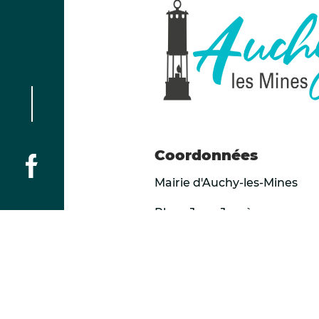
Coordonnées
Lien vers le facebook de la ville d'Auchy-les-mines
Mairie d'Auchy-les-Mines
Place Jean Jaurès
62138 Auchy-les-Mines
Tél :
03 21 63 02 02