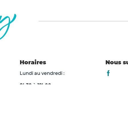
risque accru d’incendi
Autorisation de débu
pour les professionne
Mesures demandées a
Le préfet du Pas-de-
œuvre les mesures su
Horaires
Nous s
Lundi au vendredi :
Lien vers l
Activer leur Plan Co
l’ensemble des perso
8h30 à 12h00
des personnes vulnéra
13h30 à 17h00
Prévoir l’ouverture d
Le samedi :
rafraîchies ;
9h30 à 12h00
Étendre les horaires 