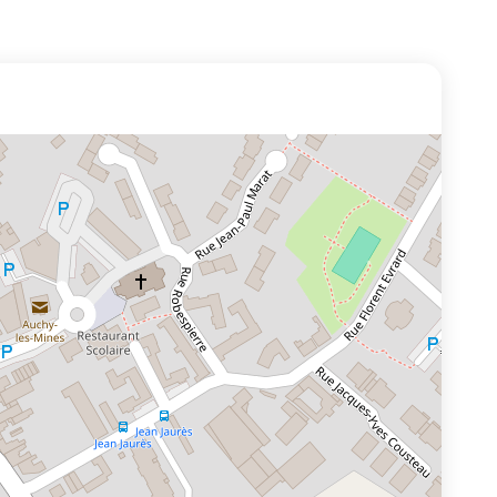
el départemental (COD) sera activé à
n de suivre
ation et de prendre les mesures nécessaires.
on, dont les comptes rendus seront envoyés
ssurés dès 12h00 puis à 18h00 demain, puis
 jusqu’à la levée de la vigilance rouge.
ticulières liées aux conditions locales de
 les établissements scolaires restent ouverts
urent la continuité de l’accueil des élèves.