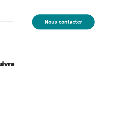
e ;
t de chantiers à 05h00 au lieu de 07h00
Nous contacter
ls du secteur BTP.
ux maires :
Calais a demandé aux maires de mettre en
ivantes :
uivre
e facebook de la ville d'Auchy-les-mines
mmunal de Sauvegarde (PCS) et contacter
nnes inscrites sur les registres communaux
bles ;
e salles communales climatisées ou
d’ouverture des parcs municipaux et des