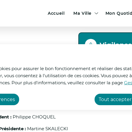
Menu principal
N
ontenu principal
Consulter le plan du site
Accueil
Ma Ville
Mon Quoti
a
v
i
Vigilanc
nnel de la Ville
g
a
|VIGILANCE ROUGE 
ookies pour assurer le bon fonctionnement et réaliser des stati
t
Le département du Pa
r, vous consentez à l'utilisation de ces cookies. Vous pouve
i
canicule par Météo-F
nces. Pour plus d'informations, veuillez consulter la page
Ges
12h00.
sonnel de la Ville
o
érences
Tout accepter
n
Face à cette situatio
Calais, a de nouveau r
p
dent :
Philippe CHOQUEL
que les collectivités
renforcées visant à pr
r
Présidente :
Martine SKALECKI