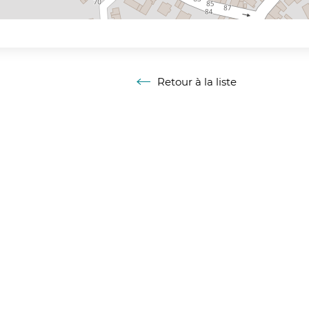
Des aménagements d’h
être mis en œuvre par 
de limiter l’expositio
sécurité, après écha
secteur.
Retour à la liste
Retour à la liste
Arrêtés préfectoraux
Le préfet du Pas-de-C
vigueur jusqu’à la fin 
Interdiction des mani
organisées en extérie
Interdiction d’accès
de Condette, Dannes,
Neufchâtel Hardelot 