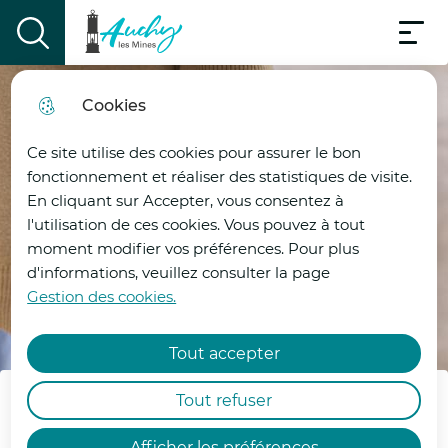
Menu pri
Aller
Aller au
Consulter
Aller à la
Menu
au
Ville d'Auchy-les-mines
contenu
le plan
display the search field
recherche
menu
principal
du site
Cookies
Vigilance Canicule Rouge
fermer
Ce site utilise des cookies pour assurer le bon
|VIGILANCE ROUGE CANICULE |
fonctionnement et réaliser des statistiques de visite.
En cliquant sur Accepter, vous consentez à
Le département du Pas-de-Calais est placé
l'utilisation de ces cookies. Vous pouvez à tout
en vigilance ROUGE canicule par Météo-
moment modifier vos préférences. Pour plus
France à compter de ce mercredi 24 juin à
d'informations, veuillez consulter la page
12h00.
Gestion des cookies.
Face à cette situation, François-Xavier
Tout accepter
LAUCH, préfet du Pas-de-Calais, a de
Sport
nouveau réuni les services de l’État
Tout refuser
concernés ainsi que les collectivités et a
Concours de pétanque
décidé la mise en œuvre de mesures
Afficher les préférences