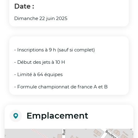
Date :
Interdiction des manifestations et
Dimanche 22 juin 2025
compétitions sportives organisées en
extérieur ou dans des salles non climatisées ;
Interdiction d’accès au massif forestier
dunaire des communes de Condette,
- Inscriptions à 9 h (sauf si complet)
Dannes,
- Début des jets à 10 H
Neufchâtel Hardelot et Saint-Etienne-au-
- Limité à 64 équipes
Mont en raison du risque accru d’incendie ;
- Formule championnat de france A et B
Autorisation de début de chantiers à 05h00
au lieu de 07h00 pour les professionnels du
secteur BTP.
Emplacement
Mesures demandées aux maires :
+