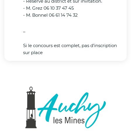
- Réservé au district et sur invitation.
- M. Grez 06 10 37 47 45
Ajuster les horaires de travail des agents
- M. Bonnel 06 61 14 74 32
municipaux, notamment ceux travaillant à
l’extérieur ;
_
Veiller au respect des arrêtés préfectoraux
Si le concours est complet, pas d’inscription
pris dans le cadre de la vigilance rouge.
sur place
Publics vulnérables – établissements
médiaux-sociaux :
L’agence régionale de santé (ARS) maintient,
à la demande du préfet, un dialogue continu
avec les structures médico-sociales
accueillants notamment des personnes
âgées ou en situation de handicap, ainsi
qu’un suivi au cas par cas de la mise en
œuvre des « plans bleus ». Il a été demandé