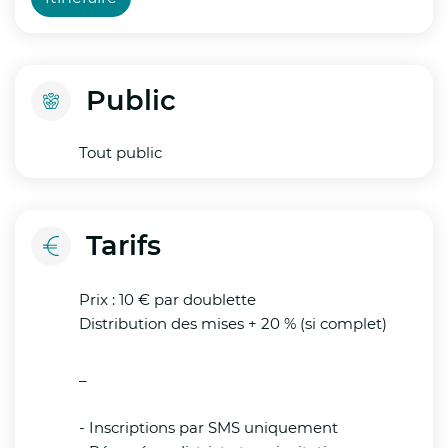
disponibles (espaces verts, fontaines, points
d’eau potable, locaux
climatisés) ;
Public
Organiser, si nécessaire, le transport des
Tout public
personnes vulnérables vivant dans des
logements
Tarifs
inadaptés vers des espaces rafraîchis ;
Réexaminer l’organisation des évènements,
Prix : 10 € par doublette
notamment lorsque les conditions de
Distribution des mises + 20 % (si complet)
sécurité ne peuvent être garanties ;
_
Renforcer la sécurité des lieux de baignade
et sensibiliser la population au risque accru
- Inscriptions par SMS uniquement
de noyade ;