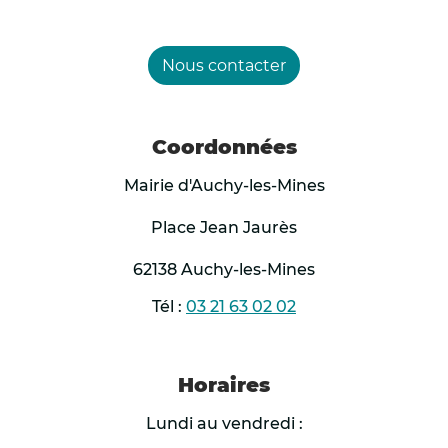
aux hôpitaux d’anticiper la mise en œuvre
de leur plan de gestion en cas
Nous contacter
d’augmentation des sollicitations.
Par ailleurs, il a été demandé aux
associations de veille sociale de mettre en
Coordonnées
œuvre les mesures de
Mairie d'Auchy-les-Mines
vigilance habituellement déployée auprès
Place Jean Jaurès
des personnes sans domicile, avec
notamment le renforcement des maraudes
62138 Auchy-les-Mines
et l’ouverture de capacités d’accueil
Tél :
03 21 63 02 02
supplémentaires.
Travailleurs du secteur agricole et BTP :
Horaires
Les employeurs demeurent tenus de mettre
Lundi au vendredi :
en œuvre toutes les mesures nécessaires à la